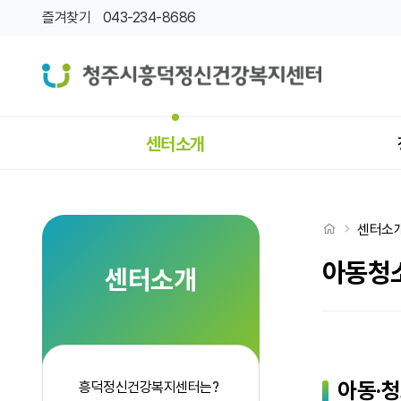
아동청소년사업
즐겨찾기
043-234-8686
상단메뉴
센터소개
처음으로
센터소
아동청
센터소개
아동·
흥덕정신건강복지센터는?