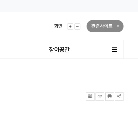
화면
관련사이트
화면확대
화면축소
전체메뉴
참여공간
QRcode
주소복사
프린터
공유